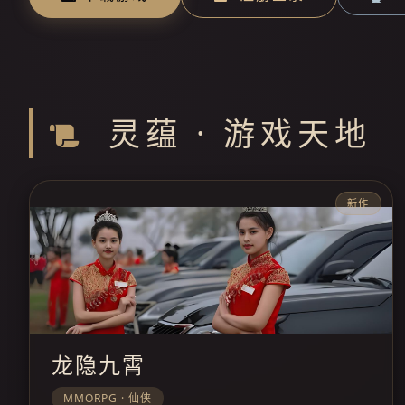
灵蕴 · 游戏天地
新作
龙隐九霄
MMORPG · 仙侠