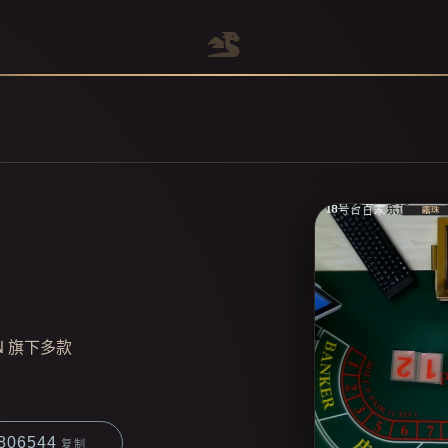
 旗下多款
806544
复制