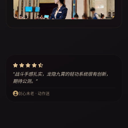
“战斗手感扎实，龙隐九霄的轻功系统很有创新，
期待公测。”
剑心未老 · 动作迷