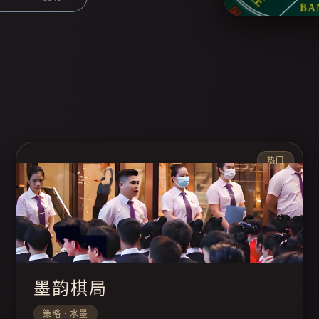
热门
墨韵棋局
策略 · 水墨