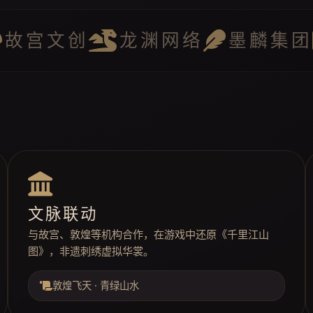
故宫文创
龙渊网络
墨麟集团
文脉联动
与故宫、敦煌等机构合作，在游戏中还原《千里江山
图》，非遗刺绣虚拟华裳。
敦煌飞天 · 青绿山水