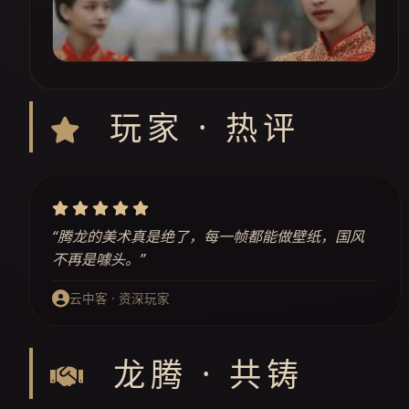
玩家 · 热评
“腾龙的美术真是绝了，每一帧都能做壁纸，国风
不再是噱头。”
云中客 · 资深玩家
龙腾 · 共铸