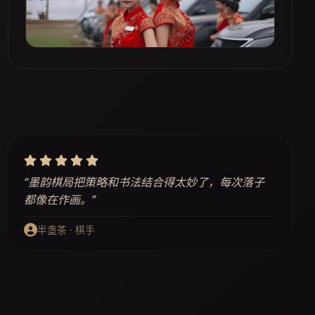
“墨韵棋局把策略和书法结合得太妙了，每次落子
都像在作画。”
半盏茶 · 棋手